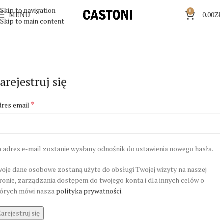
Skip to navigation
0
MENU
0.00
Z
Skip to main content
arejestruj się
*
res email
 adres e-mail zostanie wysłany odnośnik do ustawienia nowego hasła.
oje dane osobowe zostaną użyte do obsługi Twojej wizyty na naszej
ronie, zarządzania dostępem do twojego konta i dla innych celów o
órych mówi nasza
polityka prywatności
.
arejestruj się