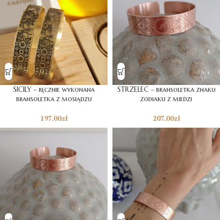
SICILY – ręcznie wykonana
STRZELEC – bransoletka znaku
bransoletka z mosiądzu
zodiaku z miedzi
197.00
zł
207.00
zł