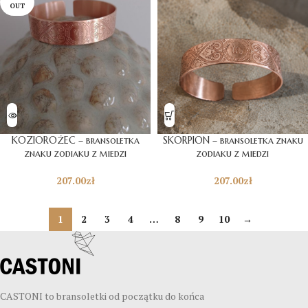
OUT
KOZIOROŻEC – bransoletka
SKORPION – bransoletka znaku
znaku zodiaku z miedzi
zodiaku z miedzi
207.00
zł
207.00
zł
1
2
3
4
…
8
9
10
→
CASTONI to bransoletki od początku do końca