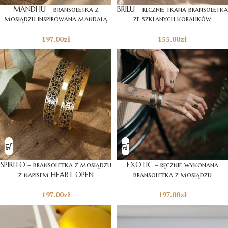
MANDHU – bransoletka z
BRILU – ręcznie tkana bransoletka
mosiądzu inspirowana mandalą
ze szklanych koralików
197.00
zł
155.00
zł
SPIRITO – bransoletka z mosiądzu
EXOTIC – ręcznie wykonana
z napisem HEART OPEN
bransoletka z mosiądzu
197.00
zł
197.00
zł