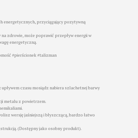
ch energetycznych, przyciągający pozytywną
w na zdrowie, może poprawić przepływ energii w
wagę energetyczną.
omość #pierścionek #talizman
 z upływem czasu mosiądz nabiera szlachetnej barwy
cji metalu z powietrzem.
hemikaliami.
wolisz wersję jaśniejszą i błyszczącą, bardzo łatwo
nstrukcją. (Dostępny jako osobny produkt).