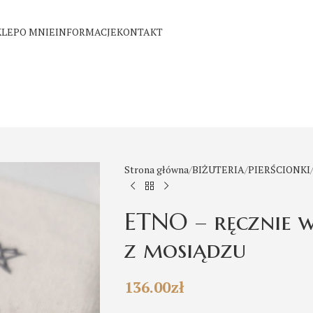
KLEP
O MNIE
INFORMACJE
KONTAKT
Strona główna
BIŻUTERIA
PIERŚCIONKI
ETNO – ręcznie 
z mosiądzu
136.00
zł