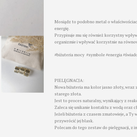
Mosiądz to podobno metal o właściwościa
energię.
Przypisuje mu się również korzystny wpły
organizmie i wpływać korzystnie na równo
#biżuteria mocy #symbole #energia #świad
PIELĘGNACJA:
Nowa biżuteria ma kolor jasno złoty, wraz
starego złota.
Jest to proces naturalny, wynikający z reak
Zaleca się unikanie kontaktu z wodą oraz c
Jeżeli biżuteria z czasem zmatowieje, a Ty 
przywrócić jej blask.
Polecam do tego zestaw do pielęgnacji, z i