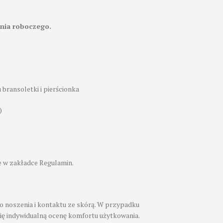
nia roboczego.
bransoletki i pierścionka
)
 w zakładce Regulamin.
o noszenia i kontaktu ze skórą. W przypadku
się indywidualną ocenę komfortu użytkowania.