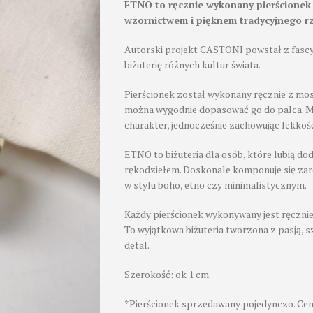
ETNO to ręcznie wykonany pierścionek
wzornictwem i pięknem tradycyjnego r
Autorski projekt CASTONI powstał z fascy
biżuterię różnych kultur świata.
Pierścionek został wykonany ręcznie z mos
można wygodnie dopasować go do palca. M
charakter, jednocześnie zachowując lekkoś
ETNO to biżuteria dla osób, które lubią dod
rękodziełem. Doskonale komponuje się zaró
w stylu boho, etno czy minimalistycznym.
Każdy pierścionek wykonywany jest ręczni
To wyjątkowa biżuteria tworzona z pasją, s
detal.
Szerokość: ok 1 cm
*Pierścionek sprzedawany pojedynczo. Cena