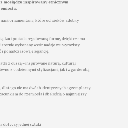
 z mosiądzu inspirowany etnicznym
zemiosła.
nacji ornamentami, które od wieków zdobiły
iądzu i posiada regulowaną formę, dzięki czemu
isternie wykonany wzór nadaje mu wyrazisty
ć i ponadczasową elegancję.
atki z duszą – inspirowane naturą, kulturą i
wno z codziennymi stylizacjami, jak i z garderobą
e, dlatego nie ma dwóch identycznych egzemplarzy.
zacunkiem do rzemiosła i dbałością o najmniejszy
 dotyczy jednej sztuki