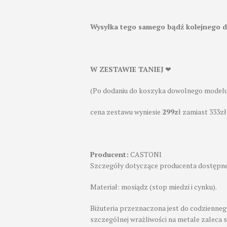
Wysyłka tego samego bądź kolejnego d
W ZESTAWIE TANIEJ
❤
(Po dodaniu do koszyka dowolnego modelu 
cena zestawu wyniesie
299z
ł zamiast 333zł
Producent:
CASTONI
Szczegóły dotyczące producenta dostępne
Materiał: mosiądz (stop miedzi i cynku).
Biżuteria przeznaczona jest do codzienneg
szczególnej wrażliwości na metale zaleca 