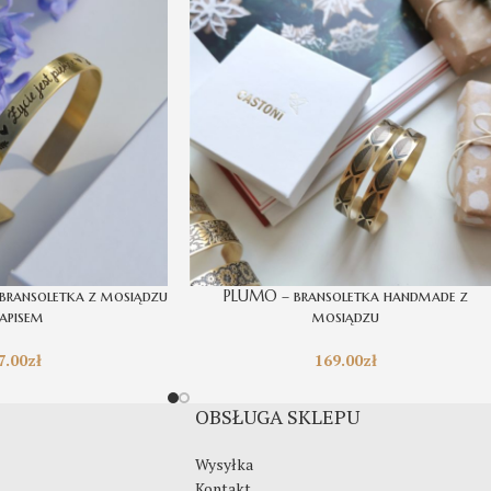
 bransoletka z mosiądzu
PLUMO – bransoletka handmade z
napisem
mosiądzu
7.00
zł
169.00
zł
OBSŁUGA SKLEPU
Wysyłka
Kontakt