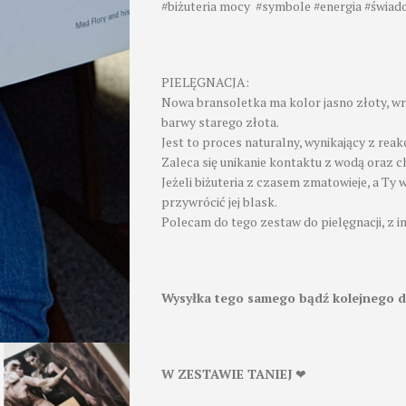
#biżuteria mocy #symbole #energia #świa
PIELĘGNACJA:
Nowa bransoletka ma kolor jasno złoty, w
barwy starego złota.
Jest to proces naturalny, wynikający z reak
Zaleca się unikanie kontaktu z wodą oraz c
Jeżeli biżuteria z czasem zmatowieje, a Ty 
przywrócić jej blask.
Polecam do tego zestaw do pielęgnacji, z i
Wysyłka tego samego bądź kolejnego d
W ZESTAWIE TANIEJ
❤