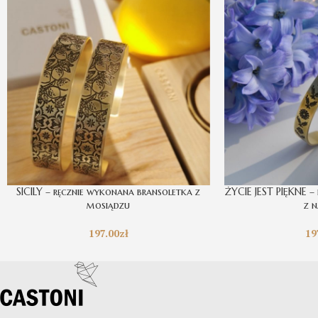
SICILY – ręcznie wykonana bransoletka z
ŻYCIE JEST PIĘKNE –
mosiądzu
z 
197.00
zł
19