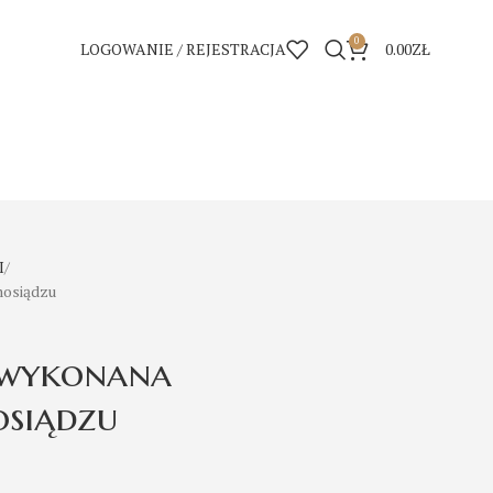
0
LOGOWANIE / REJESTRACJA
0.00
ZŁ
I
mosiądzu
 wykonana
osiądzu