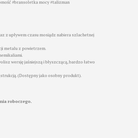
domość #bransoletka mocy #talizman
raz z upływem czasu mosiądz nabiera szlachetnej
cji metalu z powietrzem.
hemikaliami.
wolisz wersję jaśniejszą i błyszczącą, bardzo łatwo
nstrukcją. (Dostępny jako osobny produkt).
nia roboczego.