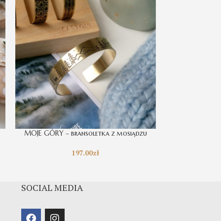
MOJE GÓRY – bransoletka z mosiądzu
Honey – ręczni
197.00
zł
SOCIAL MEDIA