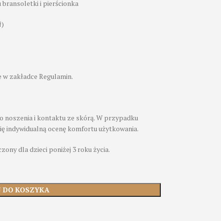
bransoletki i pierścionka
ł)
 w zakładce Regulamin.
o noszenia i kontaktu ze skórą. W przypadku
się indywidualną ocenę komfortu użytkowania.
zony dla dzieci poniżej 3 roku życia.
J DO KOSZYKA