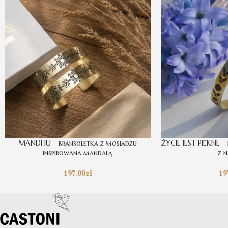
MANDHU – bransoletka z mosiądzu
ŻYCIE JEST PIĘKNE –
inspirowana mandalą
z 
197.00
zł
19