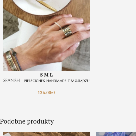
S
M
L
SPANISH – pierścionek handmade z mosiądzu
136.00
zł
Podobne produkty