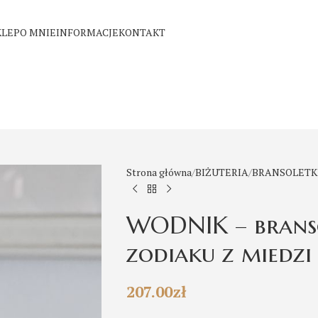
KLEP
O MNIE
INFORMACJE
KONTAKT
Strona główna
BIŻUTERIA
BRANSOLETK
WODNIK – brans
zodiaku z miedzi
207.00
zł