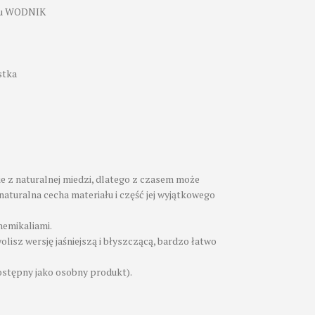
aku WODNIK
stka
e z naturalnej miedzi, dlatego z czasem może
naturalna cecha materiału i część jej wyjątkowego
hemikaliami.
wolisz wersję jaśniejszą i błyszczącą, bardzo łatwo
ostępny jako osobny produkt).