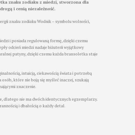
ka znaku zodiaku z miedzi, stworzona dla
rogą i cenią niezależność.
ergii znaku zodiaku Wodnik – symbolu wolności,
edzi i posiada regulowaną formę, dzięki czemu
pły odcień miedzi nadaje biżuterii wyjątkowy
uralnej patyny, dzięki czemu każda bransoletka staje
inalnością, intuicją, ciekawością świata i potrzebą
 osób, które nie boją się myśleć inaczej, szukają
 mającymi znaczenie.
e, dlatego nie ma dwóch identycznych egzemplarzy.
rannością i dbałością o każdy detal.