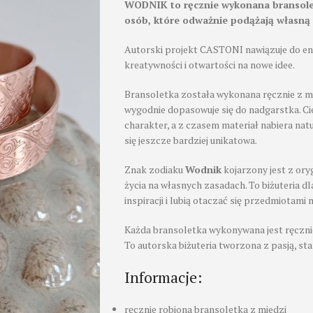
WODNIK to ręcznie wykonana bransolet
osób, które odważnie podążają własną d
Autorski projekt CASTONI nawiązuje do en
kreatywności i otwartości na nowe idee.
Bransoletka została wykonana ręcznie z mi
wygodnie dopasowuje się do nadgarstka. Cie
charakter, a z czasem materiał nabiera nat
się jeszcze bardziej unikatowa.
Znak zodiaku
Wodnik
kojarzony jest z oryg
życia na własnych zasadach. To biżuteria dla
inspiracji i lubią otaczać się przedmiotami
Każda bransoletka wykonywana jest ręczni
To autorska biżuteria tworzona z pasją, sta
Informacje:
ręcznie robiona bransoletka z miedzi