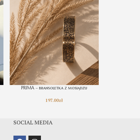
z
PRIMA – bransoletka z mosiądzu
TO JA JESTEM
197.00
zł
SOCIAL MEDIA