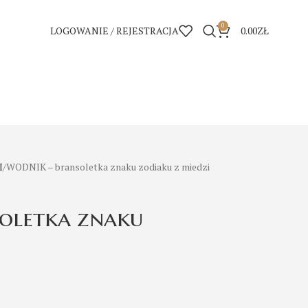
0
LOGOWANIE / REJESTRACJA
0.00
ZŁ
I
WODNIK – bransoletka znaku zodiaku z miedzi
oletka znaku