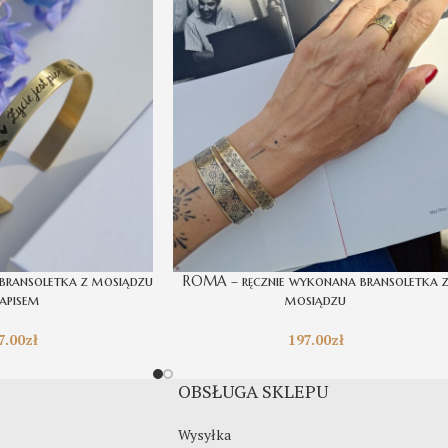
 bransoletka z mosiądzu
ROMA – ręcznie wykonana bransoletka 
napisem
mosiądzu
7.00
zł
197.00
zł
OBSŁUGA SKLEPU
Wysyłka