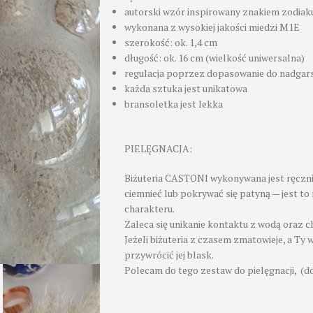
autorski wzór inspirowany znakiem zodi
wykonana z wysokiej jakości miedzi M1E
szerokość: ok. 1,4 cm
długość: ok. 16 cm (wielkość uniwersalna)
regulacja poprzez dopasowanie do nadgar
każda sztuka jest unikatowa
bransoletka jest lekka
PIELĘGNACJA:
Biżuteria CASTONI wykonywana jest ręczni
ciemnieć lub pokrywać się patyną — jest to 
charakteru.
Zaleca się unikanie kontaktu z wodą oraz c
Jeżeli biżuteria z czasem zmatowieje, a Ty 
przywrócić jej blask.
Polecam do tego zestaw do pielęgnacji, (d