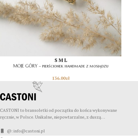
S
M
L
MOJE GÓRY – pierścionek handmade z mosiądzu
136.00
zł
CASTONI to bransoletki od początku do końca wykonywane
ręcznie, w Polsce. Unikalne, niepowtarzalne, z duszą…
@: info@castoni.pl