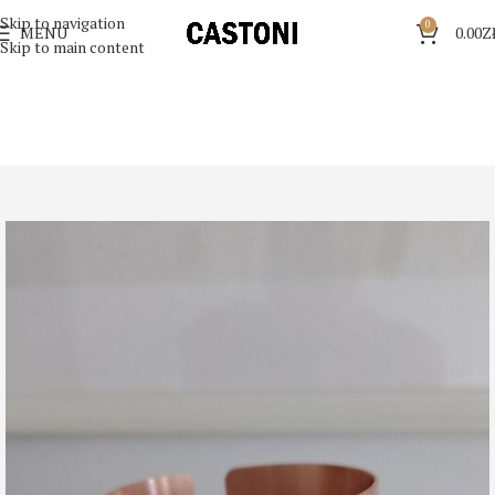
Skip to navigation
0
MENU
0.00
Z
Skip to main content