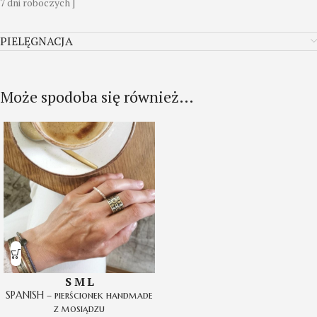
7 dni roboczych ]
PIELĘGNACJA
Może spodoba się również…
S
M
L
SPANISH – pierścionek handmade
z mosiądzu