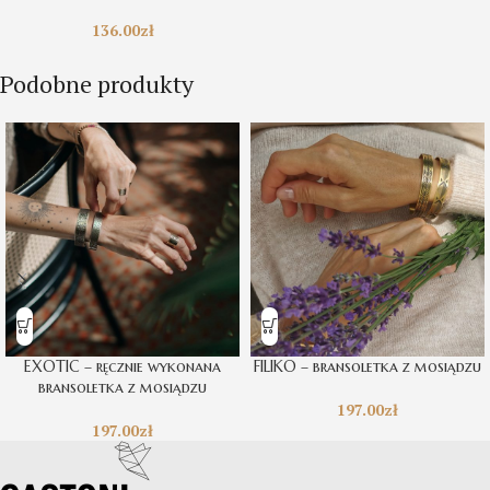
136.00
zł
Podobne produkty
EXOTIC – ręcznie wykonana
FILIKO – bransoletka z mosiądzu
bransoletka z mosiądzu
197.00
zł
197.00
zł