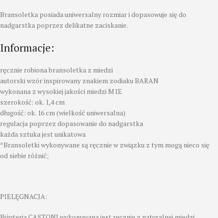
Bransoletka posiada uniwersalny rozmiar i dopasowuje się do
nadgarstka poprzez delikatne zaciskanie.
Informacje:
ręcznie robiona bransoletka z miedzi
autorski wzór inspirowany znakiem zodiaku BARAN
wykonana z wysokiej jakości miedzi M1E
szerokość: ok. 1,4 cm
długość: ok. 16 cm (wielkość uniwersalna)
regulacja poprzez dopasowanie do nadgarstka
każda sztuka jest unikatowa
*Bransoletki wykonywane są ręcznie w związku z tym mogą nieco się
od siebie różnić;
PIELĘGNACJA:
Biżuteria CASTONI wykonywana jest ręcznie z naturalnej miedzi,