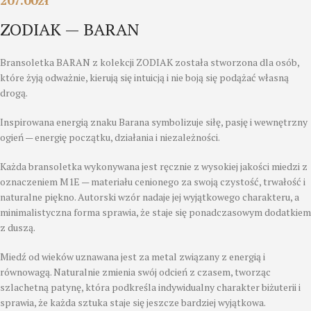
207.00
zł
ZODIAK — BARAN
Bransoletka BARAN z kolekcji ZODIAK została stworzona dla osób,
które żyją odważnie, kierują się intuicją i nie boją się podążać własną
drogą.
Inspirowana energią znaku Barana symbolizuje siłę, pasję i wewnętrzny
ogień — energię początku, działania i niezależności.
Każda bransoletka wykonywana jest ręcznie z wysokiej jakości miedzi z
oznaczeniem M1E — materiału cenionego za swoją czystość, trwałość i
naturalne piękno. Autorski wzór nadaje jej wyjątkowego charakteru, a
minimalistyczna forma sprawia, że staje się ponadczasowym dodatkiem
z duszą.
Miedź od wieków uznawana jest za metal związany z energią i
równowagą. Naturalnie zmienia swój odcień z czasem, tworząc
szlachetną patynę, która podkreśla indywidualny charakter biżuterii i
sprawia, że każda sztuka staje się jeszcze bardziej wyjątkowa.