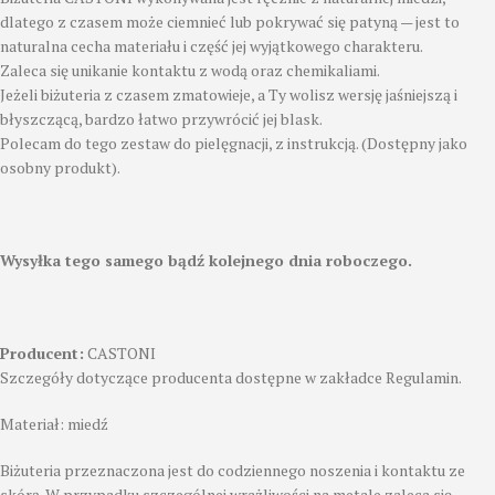
dlatego z czasem może ciemnieć lub pokrywać się patyną — jest to
naturalna cecha materiału i część jej wyjątkowego charakteru.
Zaleca się unikanie kontaktu z wodą oraz chemikaliami.
Jeżeli biżuteria z czasem zmatowieje, a Ty wolisz wersję jaśniejszą i
błyszczącą, bardzo łatwo przywrócić jej blask.
Polecam do tego zestaw do pielęgnacji, z instrukcją. (Dostępny jako
osobny produkt).
Wysyłka tego samego bądź kolejnego dnia roboczego.
Producent:
CASTONI
Szczegóły dotyczące producenta dostępne w zakładce Regulamin.
Materiał: miedź
Biżuteria przeznaczona jest do codziennego noszenia i kontaktu ze
skórą. W przypadku szczególnej wrażliwości na metale zaleca się