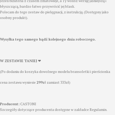
Jeżeli biżuteria z czasem zmatowieje, a Ty wolisz wersję jaśniejszą i
błyszczącą, bardzo łatwo przywrócić jej blask.
Polecam do tego zestaw do pielęgnacji, z instrukcją. (Dostępny jako
osobny produkt).
Wysyłka tego samego bądź kolejnego dnia roboczego.
W ZESTAWIE TANIEJ
❤
(Po dodaniu do koszyka dowolnego modelu bransoletki i pierścionka
cena zestawu wyniesie
299z
ł zamiast 333zł)
Producent:
CASTONI
Szczegóły dotyczące producenta dostępne w zakładce Regulamin.