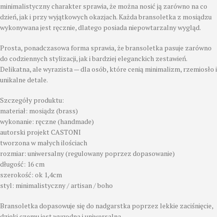
minimalistyczny charakter sprawia, że można nosić ją zarówno na co
dzień, jak i przy wyjątkowych okazjach. Każda bransoletka z mosiądzu
wykonywana jest ręcznie, dlatego posiada niepowtarzalny wygląd.
Prosta, ponadczasowa forma sprawia, że bransoletka pasuje zarówno
do codziennych stylizacji, jak i bardziej eleganckich zestawień.
Delikatna, ale wyrazista — dla osób, które cenią minimalizm, rzemiosło i
unikalne detale.
Szczegóły produktu:
materiał: mosiądz (brass)
wykonanie: ręczne (handmade)
autorski projekt CASTONI
tworzona w małych ilościach
rozmiar: uniwersalny (regulowany poprzez dopasowanie)
długość: 16 cm
szerokość: ok 1,4cm
styl: minimalistyczny / artisan / boho
Bransoletka dopasowuje się do nadgarstka poprzez lekkie zaciśnięcie,
dzięki czemu jest wygodna i uniwersalna.