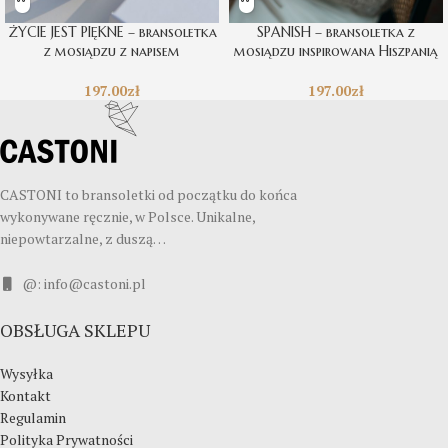
ŻYCIE JEST PIĘKNE – bransoletka
SPANISH – bransoletka z
z mosiądzu z napisem
mosiądzu inspirowana Hiszpanią
197.00
zł
197.00
zł
CASTONI to bransoletki od początku do końca
wykonywane ręcznie, w Polsce. Unikalne,
niepowtarzalne, z duszą…
@: info@castoni.pl
OBSŁUGA SKLEPU
Wysyłka
Kontakt
Regulamin
Polityka Prywatności