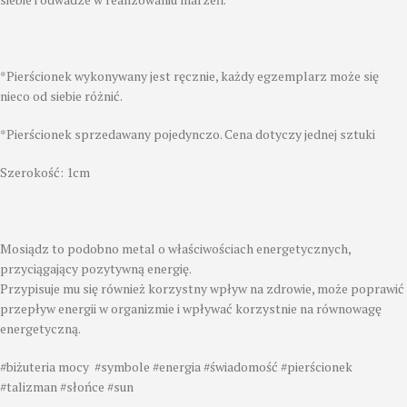
*Pierścionek wykonywany jest ręcznie, każdy egzemplarz może się
nieco od siebie różnić.
*Pierścionek sprzedawany pojedynczo. Cena dotyczy jednej sztuki
Szerokość: 1cm
Mosiądz to podobno metal o właściwościach energetycznych,
przyciągający pozytywną energię.
Przypisuje mu się również korzystny wpływ na zdrowie, może poprawić
przepływ energii w organizmie i wpływać korzystnie na równowagę
energetyczną.
#biżuteria mocy #symbole #energia #świadomość #pierścionek
#talizman #słońce #sun