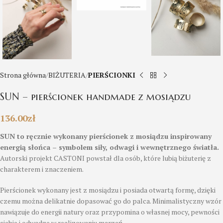
Strona główna
BIŻUTERIA
PIERŚCIONKI
SUN – pierścionek handmade z mosiądzu
136.00
zł
SUN to ręcznie wykonany pierścionek z mosiądzu inspirowany
energią słońca – symbolem siły, odwagi i wewnętrznego światła.
Autorski projekt CASTONI powstał dla osób, które lubią biżuterię z
charakterem i znaczeniem.
Pierścionek wykonany jest z mosiądzu i posiada otwartą formę, dzięki
czemu można delikatnie dopasować go do palca. Minimalistyczny wzór
nawiązuje do energii natury oraz przypomina o własnej mocy, pewności
siebie i odwadze w realizowaniu marzeń.