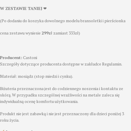
W ZESTAWIE TANIEJ
❤
(Po dodaniu do koszyka dowolnego modelu bransoletki i pierścionka
cena zestawu wyniesie
299z
ł zamiast 333zł)
Producent:
Castoni
Szczegóły dotyczące producenta dostępne w zakładce Regulamin.
Materiał: mosiądz (stop miedzi i cynku).
Biżuteria przeznaczona jest do codziennego noszenia i kontaktu ze
skórą. W przypadku szczególnej wrażliwości na metale zaleca się
indywidualną ocenę komfortu użytkowania.
Produkt nie jest zabawką i nie jest przeznaczony dla dzieci poniżej 3
roku życia.