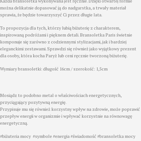
Każda bransoletka wykonywana jest ręcznie. Dzięki otwartej formie
można delikatnie dopasować ją do nadgarstka, a trwały materiał
sprawia, że będzie towarzyszyć Ci przez długie lata.
To propozycja dla tych, którzy lubią biżuterię z charakterem,
inspirowaną podróżami i pięknem detali. Bransoletka Paris świetnie
komponuje się zarówno z codziennymi stylizacjami, jak i bardziej
eleganckimi zestawami. Sprawdzi się również jako wyjątkowy prezent
dla osoby, która kocha Paryż lub ceni ręcznie tworzoną biżuterię.
Wymiary bransoletki: długość 16cm / szerokość: 1,5cm
Mosiądz to podobno metal o właściwościach energetycznych,
przyciągający pozytywną energię.
Przypisuje mu się również korzystny wpływ na zdrowie, może poprawić
przepływ energii w organizmie i wpływać korzystnie na równowagę
energetyczną.
#biżuteria mocy #symbole #energia #świadomość #bransoletka mocy