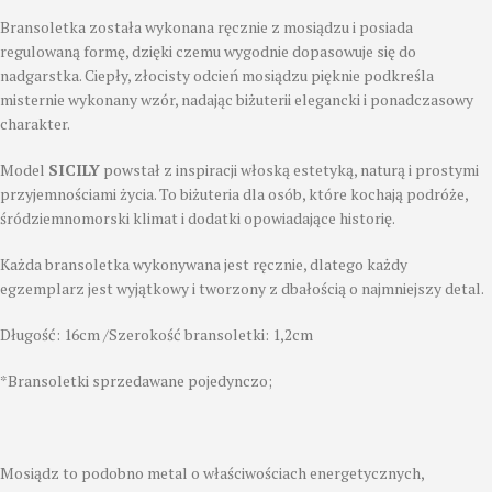
Bransoletka została wykonana ręcznie z mosiądzu i posiada
regulowaną formę, dzięki czemu wygodnie dopasowuje się do
nadgarstka. Ciepły, złocisty odcień mosiądzu pięknie podkreśla
misternie wykonany wzór, nadając biżuterii elegancki i ponadczasowy
charakter.
Model
SICILY
powstał z inspiracji włoską estetyką, naturą i prostymi
przyjemnościami życia. To biżuteria dla osób, które kochają podróże,
śródziemnomorski klimat i dodatki opowiadające historię.
Każda bransoletka wykonywana jest ręcznie, dlatego każdy
egzemplarz jest wyjątkowy i tworzony z dbałością o najmniejszy detal.
Długość: 16cm /Szerokość bransoletki: 1,2cm
*Bransoletki sprzedawane pojedynczo;
Mosiądz to podobno metal o właściwościach energetycznych,