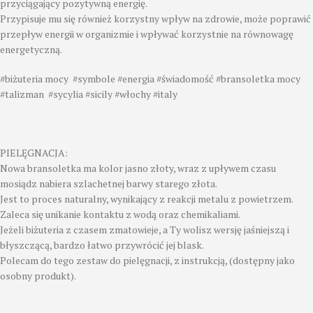
przyciągający pozytywną energię.
Przypisuje mu się również korzystny wpływ na zdrowie, może poprawić
przepływ energii w organizmie i wpływać korzystnie na równowagę
energetyczną.
#biżuteria mocy #symbole #energia #świadomość #bransoletka mocy
#talizman #sycylia #sicily #włochy #italy
PIELĘGNACJA:
Nowa bransoletka ma kolor jasno złoty, wraz z upływem czasu
mosiądz nabiera szlachetnej barwy starego złota.
Jest to proces naturalny, wynikający z reakcji metalu z powietrzem.
Zaleca się unikanie kontaktu z wodą oraz chemikaliami.
Jeżeli biżuteria z czasem zmatowieje, a Ty wolisz wersję jaśniejszą i
błyszczącą, bardzo łatwo przywrócić jej blask.
Polecam do tego zestaw do pielęgnacji, z instrukcją, (dostępny jako
osobny produkt).