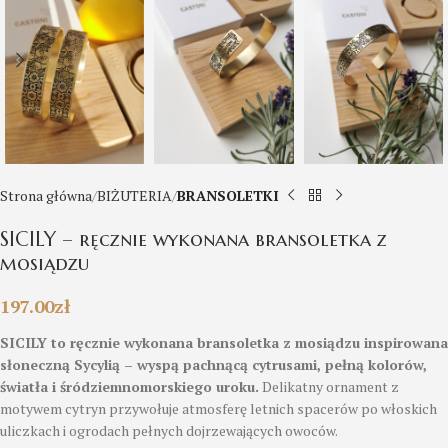
Strona główna
BIŻUTERIA
BRANSOLETKI
SICILY – ręcznie wykonana bransoletka z
mosiądzu
197.00
zł
SICILY to ręcznie wykonana bransoletka z mosiądzu inspirowana
słoneczną Sycylią – wyspą pachnącą cytrusami, pełną kolorów,
światła i śródziemnomorskiego uroku.
Delikatny ornament z
motywem cytryn przywołuje atmosferę letnich spacerów po włoskich
uliczkach i ogrodach pełnych dojrzewających owoców.