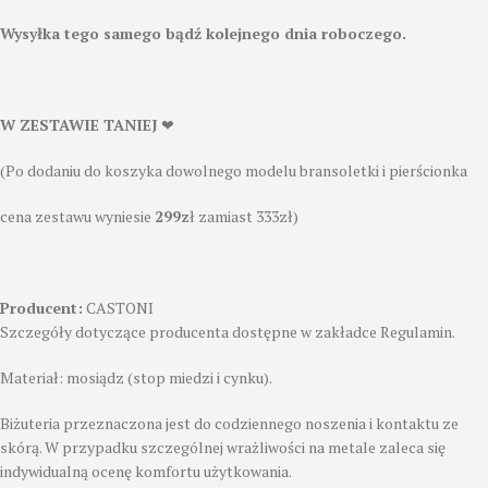
Wysyłka tego samego bądź kolejnego dnia roboczego.
W ZESTAWIE TANIEJ
❤
(Po dodaniu do koszyka dowolnego modelu bransoletki i pierścionka
cena zestawu wyniesie
299z
ł zamiast 333zł)
Producent:
CASTONI
Szczegóły dotyczące producenta dostępne w zakładce Regulamin.
Materiał: mosiądz (stop miedzi i cynku).
Biżuteria przeznaczona jest do codziennego noszenia i kontaktu ze
skórą. W przypadku szczególnej wrażliwości na metale zaleca się
indywidualną ocenę komfortu użytkowania.