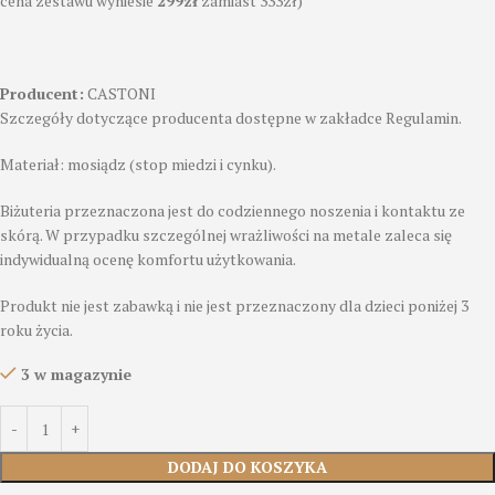
cena zestawu wyniesie
299zł
zamiast 333zł)
Producent:
CASTONI
Szczegóły dotyczące producenta dostępne w zakładce Regulamin.
Materiał: mosiądz (stop miedzi i cynku).
Biżuteria przeznaczona jest do codziennego noszenia i kontaktu ze
skórą. W przypadku szczególnej wrażliwości na metale zaleca się
indywidualną ocenę komfortu użytkowania.
Produkt nie jest zabawką i nie jest przeznaczony dla dzieci poniżej 3
roku życia.
3 w magazynie
DODAJ DO KOSZYKA