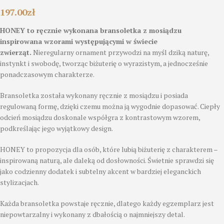
197.00
zł
HONEY to ręcznie wykonana bransoletka z mosiądzu
inspirowana wzorami występującymi w świecie
zwierząt.
Nieregularny ornament przywodzi na myśl dziką naturę,
instynkt i swobodę, tworząc biżuterię o wyrazistym, a jednocześnie
ponadczasowym charakterze.
Bransoletka została wykonany ręcznie z mosiądzu i posiada
regulowaną formę, dzięki czemu można ją wygodnie dopasować. Ciepły
odcień mosiądzu doskonale współgra z kontrastowym wzorem,
podkreślając jego wyjątkowy design.
HONEY to propozycja dla osób, które lubią biżuterię z charakterem –
inspirowaną naturą, ale daleką od dosłowności. Świetnie sprawdzi się
jako codzienny dodatek i subtelny akcent w bardziej eleganckich
stylizacjach.
Każda bransoletka powstaje ręcznie, dlatego każdy egzemplarz jest
niepowtarzalny i wykonany z dbałością o najmniejszy detal.