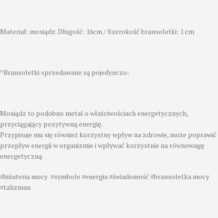
Materiał: mosiądz. Długość: 16cm / Szerokość bransoletki: 1 cm
*Bransoletki sprzedawane są pojedynczo;
Mosiądz to podobno metal o właściwościach energetycznych,
przyciągający pozytywną energię.
Przypisuje mu się również korzystny wpływ na zdrowie, może poprawić
przepływ energii w organizmie i wpływać korzystnie na równowagę
energetyczną.
#biżuteria mocy #symbole #energia #świadomość #bransoletka mocy
#talizman