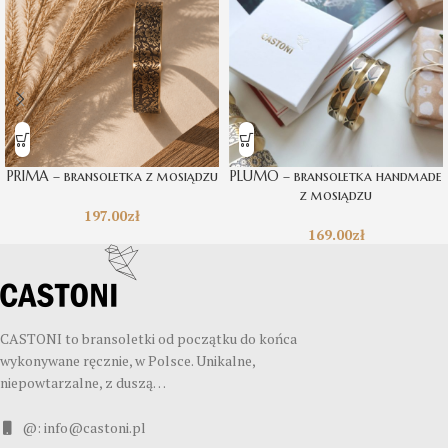
PRIMA – bransoletka z mosiądzu
PLUMO – bransoletka handmade
z mosiądzu
197.00
zł
169.00
zł
CASTONI to bransoletki od początku do końca
wykonywane ręcznie, w Polsce. Unikalne,
niepowtarzalne, z duszą…
@: info@castoni.pl