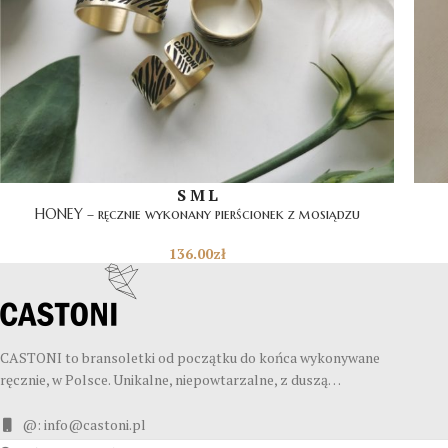
S
M
L
HONEY – ręcznie wykonany pierścionek z mosiądzu
136.00
zł
CASTONI to bransoletki od początku do końca wykonywane
ręcznie, w Polsce. Unikalne, niepowtarzalne, z duszą…
@: info@castoni.pl