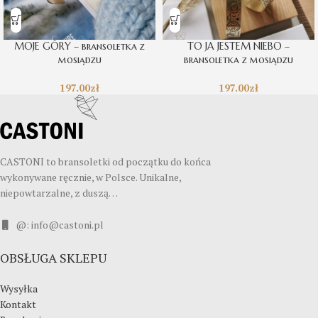
MOJE GÓRY – bransoletka z
TO JA JESTEM NIEBO –
mosiądzu
bransoletka z mosiądzu
197.00
zł
197.00
zł
CASTONI to bransoletki od początku do końca
wykonywane ręcznie, w Polsce. Unikalne,
niepowtarzalne, z duszą…
@: info@castoni.pl
OBSŁUGA SKLEPU
Wysyłka
Kontakt