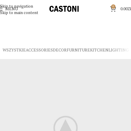
Skip to navigation
0
MENU
0.00
Z
Skip to main content
WSZYSTKIE
ACCESSORIES
DECOR
FURNITURE
KITCHEN
LIGHTING