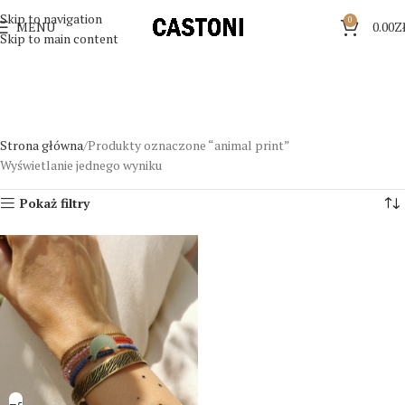
Skip to navigation
0
MENU
0.00
Z
Skip to main content
Strona główna
Produkty oznaczone “animal print”
Wyświetlanie jednego wyniku
Pokaż filtry