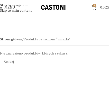
Skip to navigation
0
MENU
0.00
Z
Skip to main content
Strona główna
Produkty oznaczone “muszla”
Nie znaleziono produktów, których szukasz.