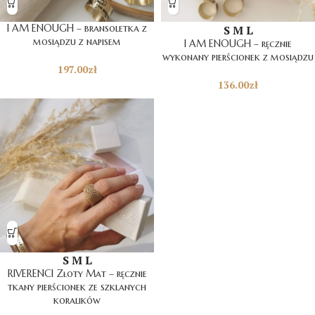
I AM ENOUGH – bransoletka z
S
M
L
mosiądzu z napisem
I AM ENOUGH – ręcznie
wykonany pierścionek z mosiądzu
197.00
zł
136.00
zł
S
M
L
RIVERENCI Złoty Mat – ręcznie
tkany pierścionek ze szklanych
koralików