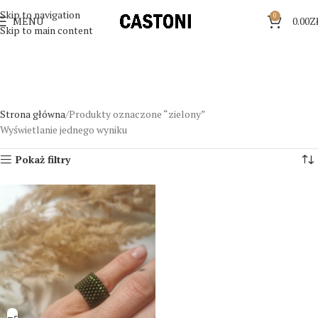
Skip to navigation
0
MENU
0.00
Z
Skip to main content
Strona główna
Produkty oznaczone “zielony”
Wyświetlanie jednego wyniku
Pokaż filtry