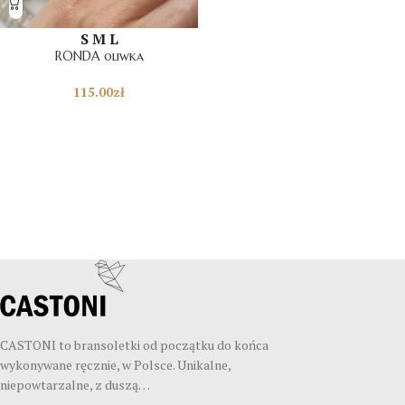
S
M
L
RONDA oliwka
115.00
zł
CASTONI to bransoletki od początku do końca
wykonywane ręcznie, w Polsce. Unikalne,
niepowtarzalne, z duszą…