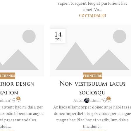
sapien torquent feugiat parturient hac
amet. Vo...
CZYTAJ DALEJ!
14
CZE
N TRENDS
FURNITURE
erior design
Non vestibulum lacus
iration
sociosqu
0
0
admin
Autor
admin
 aptent hac mi dui a per
Ac haca ullamcorper donec ante habi tass
ras odio bibendum augue
donec imperdiet eturpis varius per a augu
ui praesent sodales
magna hac. Nec hac et vestibulum duis a
les....
tincidunt ...