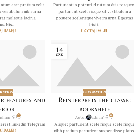
tum erat pretium velit
Parturient in potenti id rutrum duis torque
eu vestibulum nibh urna
parturient sceler isque sit vestibulum a
at molestie lacinia
posuere scelerisque viverra urna. Egestas
s. Nis...
tristi...
J DALEJ!
CZYTAJ DALEJ!
14
CZE
RATION
DECORATION
er features and
Reinterprets the classic
erior
bookshelf
0
0
admin
Autor
admin
erest linkedin Telegram
Aliquet parturient scele risque scele risqu
J DALEJ!
nibh pretium parturient suspendisse plate