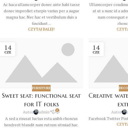
Ac haca ullamcorper donec ante habi tasse
Ullamcorper condimen
donec imperdiet eturpis varius per a augue
at ut a nunc id a ad
magna hac. Nec hac et vestibulum duis a
nam consequat er
tincidunt ...
rhoncu
CZYTAJ DALEJ!
CZYTA
14
14
CZE
CZE
FURNITURE
DECO
Sweet seat: functional seat
Creative wat
for IT folks
ext
0
Autor
admin
Autor
A sed a risusat luctus esta anibh rhoncus
Facebook Twitter Pint
hendrerit blandit nam rutrum sitmiad hac.
CZYTA