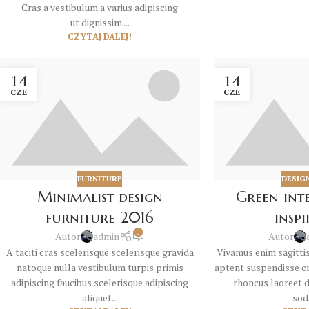
Cras a vestibulum a varius adipiscing
ut dignissim ...
CZYTAJ DALEJ!
14
14
CZE
CZE
FURNITURE
DESIG
Minimalist design
Green int
furniture 2016
insp
0
Autor
admin
Autor
A taciti cras scelerisque scelerisque gravida
Vivamus enim sagittis
natoque nulla vestibulum turpis primis
aptent suspendisse c
adipiscing faucibus scelerisque adipiscing
rhoncus laoreet d
aliquet...
soda