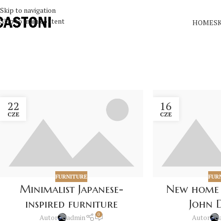
Skip to navigation
Skip to main content
HOME
S
22
16
CZE
CZE
FURNITURE
FUR
Minimalist Japanese-
New home
inspired furniture
John 
0
Autor
admin
Autor