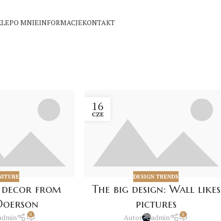
KLEP
O MNIE
INFORMACJE
KONTAKT
16
CZE
NITURE
DESIGN TRENDS
 decor from
The big design: Wall likes
Doerson
pictures
0
0
admin
Autor
admin