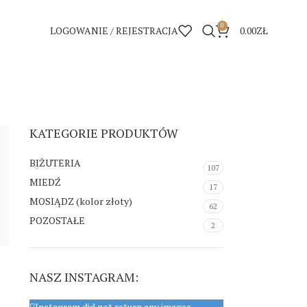
0
LOGOWANIE / REJESTRACJA
0.00
ZŁ
KATEGORIE PRODUKTÓW
BIŻUTERIA
107
MIEDŹ
17
MOSIĄDZ (kolor złoty)
62
POZOSTAŁE
2
NASZ INSTAGRAM:
Instagram did not return any images.